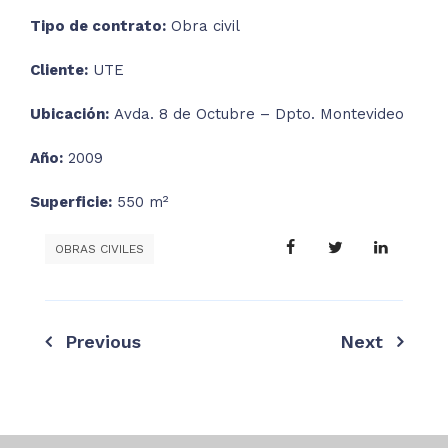
Tipo de contrato:
Obra civil
Cliente:
UTE
Ubicación:
Avda. 8 de Octubre – Dpto. Montevideo
Año:
2009
Superficie:
550 m²
OBRAS CIVILES
Previous
Next
Navegación
de
entradas