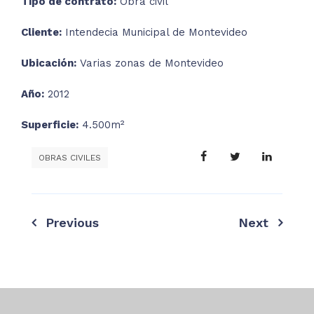
Tipo de contrato:
Obra civil
Cliente:
Intendecia Municipal de Montevideo
Ubicación:
Varias zonas de Montevideo
Año:
2012
Superficie:
4.500m²
OBRAS CIVILES
Previous
Next
Navegación
de
entradas